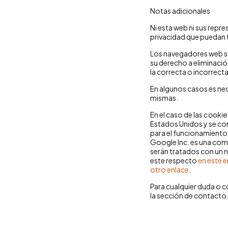
Notas adicionales
Ni esta web ni sus repre
privacidad que puedan 
Los navegadores web so
su derecho a eliminació
la correcta o incorrect
En algunos casos es nec
mismas.
En el caso de las
cookie
Estados Unidos y se co
para el funcionamiento 
Google Inc. es una com
serán tratados con un n
este respecto
en este 
otro enlace
.
Para cualquier duda o c
la sección de contacto